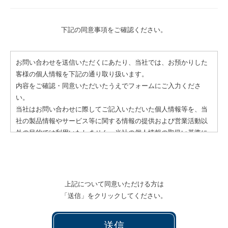
下記の同意事項をご確認ください。
お問い合わせを送信いただくにあたり、当社では、お預かりした
客様の個人情報を下記の通り取り扱います。
内容をご確認・同意いただいたうえでフォームにご入力くださ
い。
当社はお問い合わせに際してご記入いただいた個人情報等を、当
社の製品情報やサービス等に関する情報の提供および営業活動以
外の目的では利用いたしません。当社の個人情報の取扱い基準に
ついては、個人情報保護方針をご覧下さい。
なるべく迅速にご連絡するように致しますが、お問い合わせ内容
によってはお時間を頂く場合や、十分な回答を差しあげられない
場合があります。
上記について同意いただける方は
営業時間は、月〜金AM9:00〜PM5:00です。 土日祝祭日、年末年
「送信」をクリックしてください。
始、お盆等の休業日にお問い合わせいただいた場合は休み明けに
回答させて頂きますのでご了承下さい。
弊社からの回答の全部もしくは一部を弊社の承認なく掲載するこ