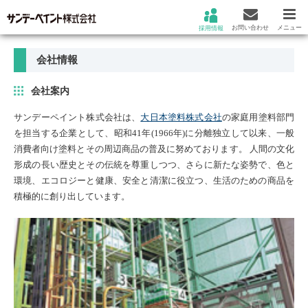
お問い合わせ
メニュー
採用情報
会社情報
会社案内
サンデーペイント株式会社は、
大日本塗料株式会社
の家庭用塗料部門
を担当する企業として、昭和41年(1966年)に分離独立して以来、一般
消費者向け塗料とその周辺商品の普及に努めております。 人間の文化
形成の長い歴史とその伝統を尊重しつつ、さらに新たな姿勢で、色と
環境、エコロジーと健康、安全と清潔に役立つ、生活のための商品を
積極的に創り出しています。